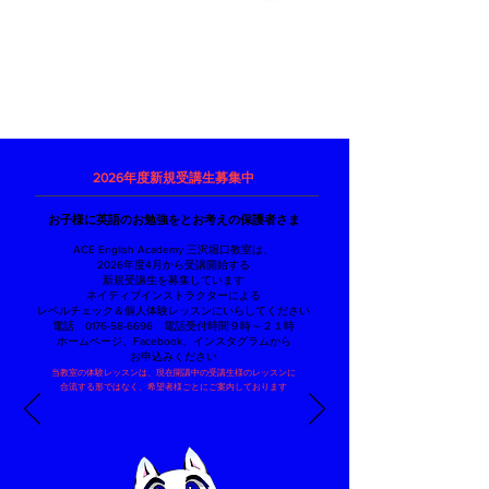
2026年度新規受講生募集中
お子様に英語のお勉強をとお考えの保護者さま
ACE English Academy 三沢堀口教室は、
2026
年度4
月から
受講開始する
新規受講生を募集しています
ネイティブインストラクターによる
レベルチェック＆個人体験レッスンにいらしてください
電話
0176-58-6696
​ 電話
受付時間９時～２１時
ホームページ、Facebook、インスタグラムから
お申込みください
当教室の体験レッスンは、現在開講中の受講生様のレッスンに
合流する形ではなく、希望者様ごとにご案内しております